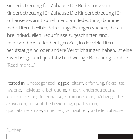
Kinderbetreuung für Zuhause Die Bedeutung von
Kinderbetreuung für Zuhause Die Kinderbetreuung für
Zuhause gewinnt zunehmend an Bedeutung, da immer
mehr Eltern flexible Betreuungslösungen suchen, die auf
ihre individuellen Bedürfnisse zugeschnitten sind.
Insbesondere in der heutigen Zeit, in der viele Eltern
berufstätig sind oder andere Verpflichtungen haben, ist eine
zuverlässige und qualitativ hochwertige Betreuung für ihre …
[Read more…]
Posted in:
Uncategorized
Tagged:
eltern
,
erfahrung
,
flexibilität
,
hygiene
,
individuelle betreuung
,
kinder
,
kinderbetreuung
,
kinderbetreuung für zuhause
,
kommunikation
,
pädagogische
aktivitäten
,
persönliche beziehung
,
qualifikation
,
qualitätsmerkmale
,
sicherheit
,
vertrautheit
,
vorteile
,
zuhause
Suchen