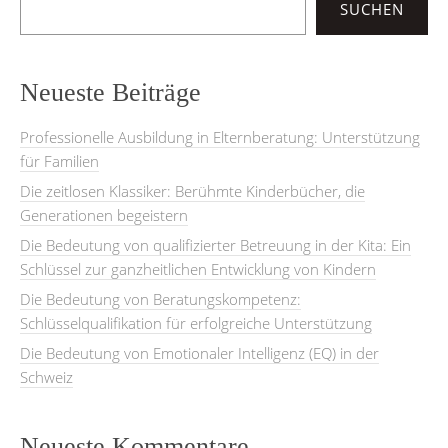
SUCHEN
Neueste Beiträge
Professionelle Ausbildung in Elternberatung: Unterstützung
für Familien
Die zeitlosen Klassiker: Berühmte Kinderbücher, die
Generationen begeistern
Die Bedeutung von qualifizierter Betreuung in der Kita: Ein
Schlüssel zur ganzheitlichen Entwicklung von Kindern
Die Bedeutung von Beratungskompetenz:
Schlüsselqualifikation für erfolgreiche Unterstützung
Die Bedeutung von Emotionaler Intelligenz (EQ) in der
Schweiz
Neueste Kommentare