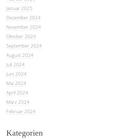
Januar 2025
Dezember 2024
November 2024
Oktober 2024
September 2024
August 2024
Juli 2024
Juni 2024
Mai 2024
April 2024
März 2024
Februar 2024
Kategorien