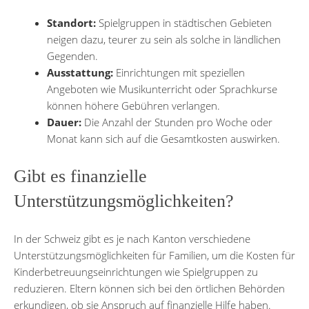
Standort:
Spielgruppen in städtischen Gebieten
neigen dazu, teurer zu sein als solche in ländlichen
Gegenden.
Ausstattung:
Einrichtungen mit speziellen
Angeboten wie Musikunterricht oder Sprachkurse
können höhere Gebühren verlangen.
Dauer:
Die Anzahl der Stunden pro Woche oder
Monat kann sich auf die Gesamtkosten auswirken.
Gibt es finanzielle
Unterstützungsmöglichkeiten?
In der Schweiz gibt es je nach Kanton verschiedene
Unterstützungsmöglichkeiten für Familien, um die Kosten für
Kinderbetreuungseinrichtungen wie Spielgruppen zu
reduzieren. Eltern können sich bei den örtlichen Behörden
erkundigen, ob sie Anspruch auf finanzielle Hilfe haben.