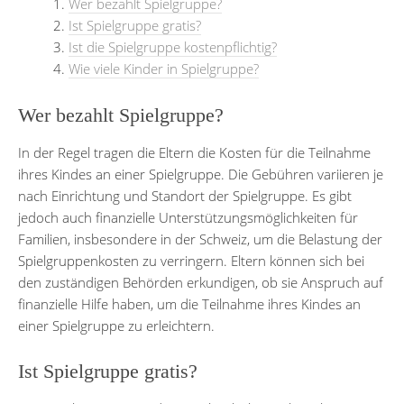
Wer bezahlt Spielgruppe?
Ist Spielgruppe gratis?
Ist die Spielgruppe kostenpflichtig?
Wie viele Kinder in Spielgruppe?
Wer bezahlt Spielgruppe?
In der Regel tragen die Eltern die Kosten für die Teilnahme
ihres Kindes an einer Spielgruppe. Die Gebühren variieren je
nach Einrichtung und Standort der Spielgruppe. Es gibt
jedoch auch finanzielle Unterstützungsmöglichkeiten für
Familien, insbesondere in der Schweiz, um die Belastung der
Spielgruppenkosten zu verringern. Eltern können sich bei
den zuständigen Behörden erkundigen, ob sie Anspruch auf
finanzielle Hilfe haben, um die Teilnahme ihres Kindes an
einer Spielgruppe zu erleichtern.
Ist Spielgruppe gratis?