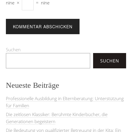
nine
×
=
nine
Suchen
SUCHEN
Neueste Beiträge
Professionelle Ausbildung in Elternberatung: Unterstützung
für Familien
Die zeitlosen Klassiker: Berühmte Kinderbücher, die
Generationen begeistern
Die Bedeutung von qualifizierter Betreuung in der Kita: Ein