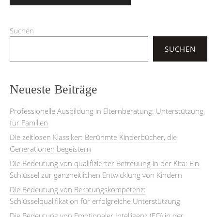
Suchen
SUCHEN
Neueste Beiträge
Professionelle Ausbildung in Elternberatung: Unterstützung
für Familien
Die zeitlosen Klassiker: Berühmte Kinderbücher, die
Generationen begeistern
Die Bedeutung von qualifizierter Betreuung in der Kita: Ein
Schlüssel zur ganzheitlichen Entwicklung von Kindern
Die Bedeutung von Beratungskompetenz:
Schlüsselqualifikation für erfolgreiche Unterstützung
Die Bedeutung von Emotionaler Intelligenz (EQ) in der