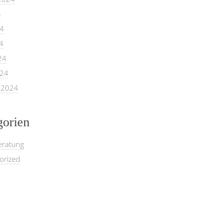
4
24
4
24
024
 2024
gorien
eratung
orized