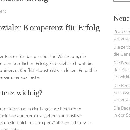
ent
Neues
zialer Kompetenz für Erfolg
Professi
Unterstü
Die zeit
die Gene
er Faktor für das persönliche Wachstum, die
Die Bede
en beruflichen Erfolg. Es bezieht sich auf die
der Kita
unizieren, Konflikte konstruktiv zu lösen, Empathie
Entwick
 zusammenzuarbeiten.
Die Bed
tenz wichtig?
Schlüsse
Unterst
Die Bede
mpetenz sind in der Lage, ihre Emotionen
in der S
ürfnisse anderer einzugehen und positive
iten sind nicht nur im persönlichen Leben von
nverzichtbar.