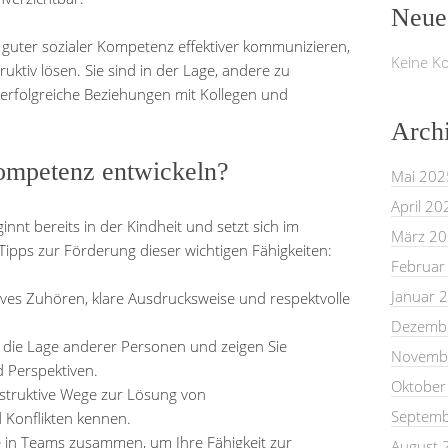
Neue
guter sozialer Kompetenz effektiver kommunizieren,
Keine K
uktiv lösen. Sie sind in der Lage, andere zu
erfolgreiche Beziehungen mit Kollegen und
Arch
ompetenz entwickeln?
Mai 202
April 20
nnt bereits in der Kindheit und setzt sich im
März 2
 Tipps zur Förderung dieser wichtigen Fähigkeiten:
Februar
Januar 
ves Zuhören, klare Ausdrucksweise und respektvolle
Dezemb
n die Lage anderer Personen und zeigen Sie
Novemb
d Perspektiven.
Oktober
struktive Wege zur Lösung von
Septemb
 Konflikten kennen.
e in Teams zusammen, um Ihre Fähigkeit zur
August 