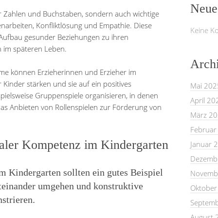
Neue
ur Zahlen und Buchstaben, sondern auch wichtige
enarbeiten, Konfliktlösung und Empathie. Diese
Keine K
n Aufbau gesunder Beziehungen zu ihren
 im späteren Leben.
Arch
mme können Erzieherinnen und Erzieher im
Kinder stärken und sie auf ein positives
Mai 202
spielsweise Gruppenspiele organisieren, in denen
April 20
as Anbieten von Rollenspielen zur Förderung von
März 2
Februar
ialer Kompetenz im Kindergarten
Januar 
Dezemb
 Kindergarten sollten ein gutes Beispiel
Novemb
iteinander umgehen und konstruktive
Oktober
strieren.
Septemb
August 