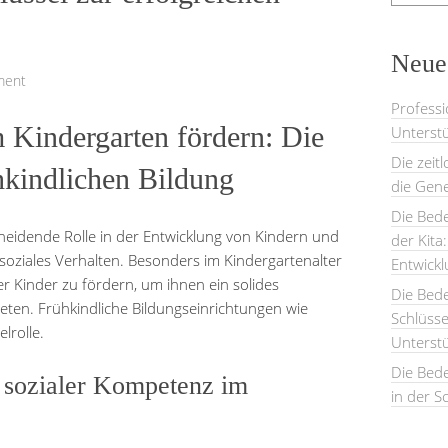
Neues
ment
Professi
 Kindergarten fördern: Die
Unterstü
Die zeit
ühkindlichen Bildung
die Gene
Die Bede
cheidende Rolle in der Entwicklung von Kindern und
der Kita
 soziales Verhalten. Besonders im Kindergartenalter
Entwick
 der Kinder zu fördern, um ihnen ein solides
Die Bed
eten. Frühkindliche Bildungseinrichtungen wie
Schlüsse
lrolle.
Unterst
Die Bede
 sozialer Kompetenz im
in der S