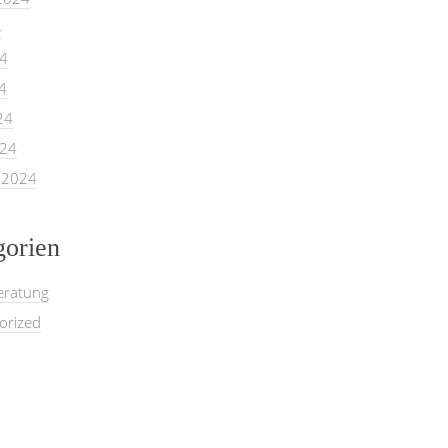
4
24
4
24
024
 2024
gorien
eratung
orized