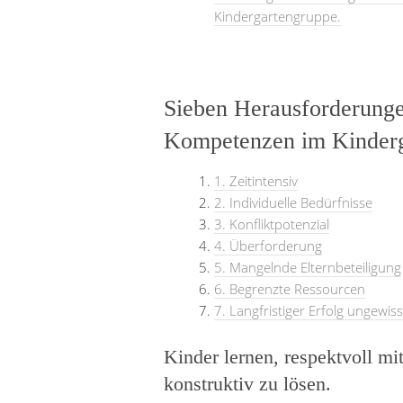
Kindergartengruppe.
Sieben Herausforderunge
Kompetenzen im Kinderg
1. Zeitintensiv
2. Individuelle Bedürfnisse
3. Konfliktpotenzial
4. Überforderung
5. Mangelnde Elternbeteiligung
6. Begrenzte Ressourcen
7. Langfristiger Erfolg ungewiss
Kinder lernen, respektvoll m
konstruktiv zu lösen.