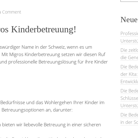
 a Comment
Neues
os Kinderbetreuung!
Professi
Unterstü
enswürdiger Name in der Schweiz, wenn es um
Die zeit
 Mit Migros Kinderbetreuung setzen wir diesen Ruf
die Gene
e und professionelle Betreuungslösung für ihre Kinder
Die Bede
der Kita
Entwick
Die Bed
Schlüsse
 Bedürfnisse und das Wohlergehen Ihrer Kinder im
Unterst
on Betreuungsoptionen an, darunter:
Die Bede
in der S
 bieten wir liebevolle Betreuung in einer sicheren