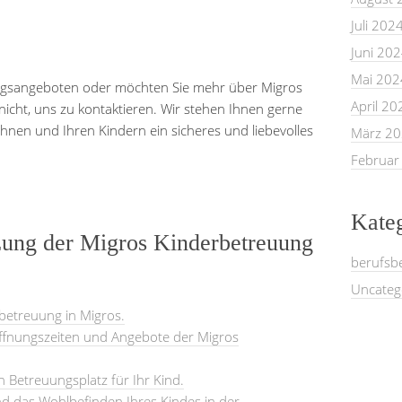
Juli 202
Juni 20
Mai 202
ngsangeboten oder möchten Sie mehr über Migros
April 20
icht, uns zu kontaktieren. Wir stehen Ihnen gerne
hnen und Ihren Kindern ein sicheres und liebevolles
März 2
Februar
Kate
zung der Migros Kinderbetreuung
berufsb
Uncateg
rbetreuung in Migros.
Öffnungszeiten und Angebote der Migros
en Betreuungsplatz für Ihr Kind.
und das Wohlbefinden Ihres Kindes in der