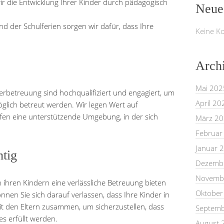
ir die Entwicklung Ihrer Kinder durch pädagogisch
Neue
 der Schulferien sorgen wir dafür, dass Ihre
Keine K
Arch
Mai 202
rbetreuung sind hochqualifiziert und engagiert, um
April 20
öglich betreut werden. Wir legen Wert auf
ffen eine unterstützende Umgebung, in der sich
März 2
Februar
Januar 
htig
Dezemb
Novemb
ern ihren Kindern eine verlässliche Betreuung bieten
Oktober
nen Sie sich darauf verlassen, dass Ihre Kinder in
t den Eltern zusammen, um sicherzustellen, dass
Septemb
es erfüllt werden.
August 