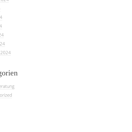
4
24
4
24
024
 2024
gorien
eratung
orized