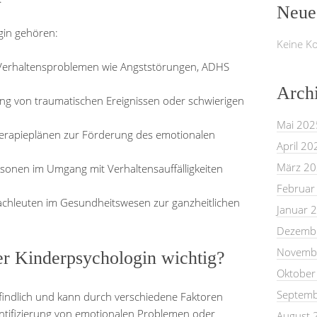
Neue
gin gehören:
Keine K
Verhaltensproblemen wie Angststörungen, ADHS
Arch
ung von traumatischen Ereignissen oder schwierigen
Mai 202
Therapieplänen zur Förderung des emotionalen
April 20
März 2
sonen im Umgang mit Verhaltensauffälligkeiten
Februar
chleuten im Gesundheitswesen zur ganzheitlichen
Januar 
Dezemb
Novemb
er Kinderpsychologin wichtig?
Oktober
Septemb
findlich und kann durch verschiedene Faktoren
dentifizierung von emotionalen Problemen oder
August 