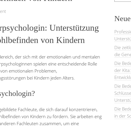
ent
Neues
rpsychologin: Unterstützung
Professi
ohlbefinden von Kindern
Unterstü
Die zeit
die Gene
 Bereich, der sich mit der emotionalen und mentalen
Die Bede
rpsychologinnen spielen eine entscheidende Rolle
der Kita
g von emotionalen Problemen,
Entwick
ngsstörungen bei Kindern jeden Alters.
Die Bed
sychologin?
Schlüsse
Unterst
Die Bede
ebildete Fachleute, die sich darauf konzentrieren,
in der S
lbefinden von Kindern zu fördern. Sie arbeiten eng
d anderen Fachleuten zusammen, um eine
.