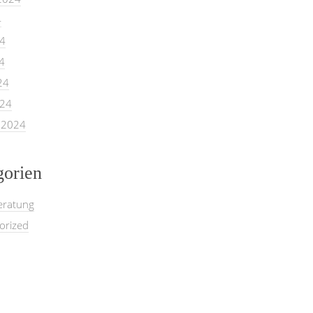
4
24
4
24
024
 2024
gorien
eratung
orized