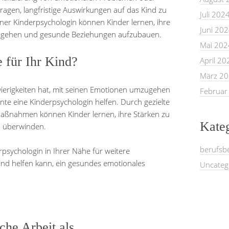
tragen, langfristige Auswirkungen auf das Kind zu
Juli 202
ner Kinderpsychologin können Kinder lernen, ihre
Juni 20
zugehen und gesunde Beziehungen aufzubauen.
Mai 202
 für Ihr Kind?
April 20
März 2
ierigkeiten hat, mit seinen Emotionen umzugehen
Februar
nnte eine Kinderpsychologin helfen. Durch gezielte
aßnahmen können Kinder lernen, ihre Stärken zu
Kate
u überwinden.
berufsb
erpsychologin in Ihrer Nähe für weitere
ind helfen kann, ein gesundes emotionales
Uncateg
iche Arbeit als