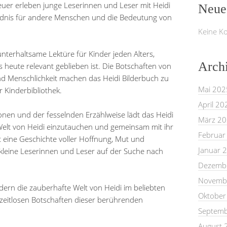
uer erleben junge Leserinnen und Leser mit Heidi
Neue
ändnis für andere Menschen und die Bedeutung von
Keine K
unterhaltsame Lektüre für Kinder jeden Alters,
Arch
s heute relevant geblieben ist. Die Botschaften von
 Menschlichkeit machen das Heidi Bilderbuch zu
Mai 202
r Kinderbibliothek.
April 20
ationen und der fesselnden Erzählweise lädt das Heidi
März 2
e Welt von Heidi einzutauchen und gemeinsam mit ihr
Februar
 eine Geschichte voller Hoffnung, Mut und
Januar 
kleine Leserinnen und Leser auf der Suche nach
Dezemb
Novemb
ern die zauberhafte Welt von Heidi im beliebten
Oktober
 zeitlosen Botschaften dieser berührenden
Septemb
August 