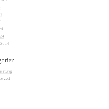
4
24
4
24
024
 2024
gorien
eratung
orized