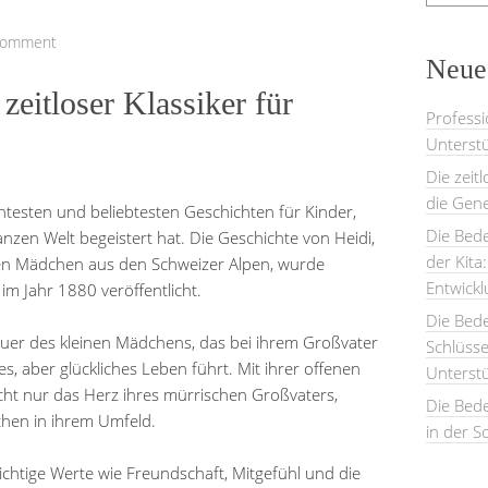
Comment
Neues
zeitloser Klassiker für
Professi
Unterstü
Die zeit
die Gene
ntesten und beliebtesten Geschichten für Kinder,
Die Bede
nzen Welt begeistert hat. Die Geschichte von Heidi,
der Kita
en Mädchen aus den Schweizer Alpen, wurde
Entwick
im Jahr 1880 veröffentlicht.
Die Bed
euer des kleinen Mädchens, das bei ihrem Großvater
Schlüsse
s, aber glückliches Leben führt. Mit ihrer offenen
Unterst
cht nur das Herz ihres mürrischen Großvaters,
Die Bede
hen in ihrem Umfeld.
in der S
ichtige Werte wie Freundschaft, Mitgefühl und die