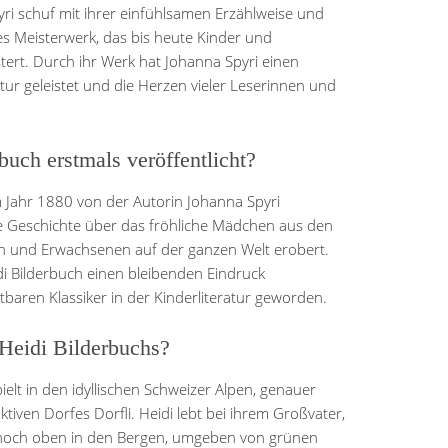
yri schuf mit ihrer einfühlsamen Erzählweise und
es Meisterwerk, das bis heute Kinder und
ert. Durch ihr Werk hat Johanna Spyri einen
atur geleistet und die Herzen vieler Leserinnen und
uch erstmals veröffentlicht?
 Jahr 1880 von der Autorin Johanna Spyri
ose Geschichte über das fröhliche Mädchen aus den
n und Erwachsenen auf der ganzen Welt erobert.
di Bilderbuch einen bleibenden Eindruck
tbaren Klassiker in der Kinderliteratur geworden.
 Heidi Bilderbuchs?
ielt in den idyllischen Schweizer Alpen, genauer
tiven Dorfes Dorfli. Heidi lebt bei ihrem Großvater,
e hoch oben in den Bergen, umgeben von grünen