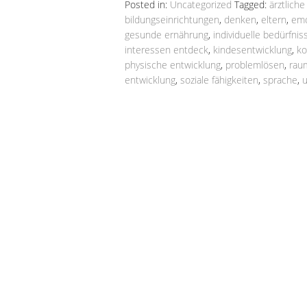
Posted in:
Uncategorized
Tagged:
ärztlich
bildungseinrichtungen
,
denken
,
eltern
,
emo
gesunde ernährung
,
individuelle bedürfni
interessen entdeck
,
kindesentwicklung
,
ko
physische entwicklung
,
problemlösen
,
rau
entwicklung
,
soziale fähigkeiten
,
sprache
,
u