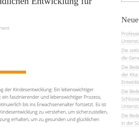
ndlichen Entwicklung für
Neues
mment
Professi
Unterstü
Die zeit
die Gene
Die Bede
der Kita
Entwick
ng der Kindesentwicklung: Ein lebenswichtiger
Die Bed
t ein faszinierender und lebenswichtiger Prozess,
Schlüsse
nuierlich bis ins Erwachsenenalter fortsetzt. Es ist
Unterst
Kindesentwicklung zu verstehen, um sicherzustellen,
Die Bede
tzung erhalten, um zu gesunden und glücklichen
in der S