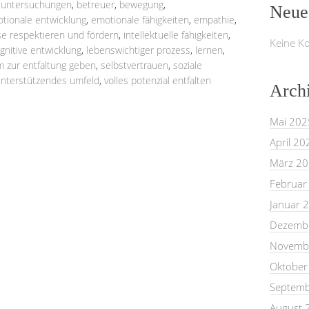
e untersuchungen
,
betreuer
,
bewegung
,
Neue
tionale entwicklung
,
emotionale fähigkeiten
,
empathie
,
sse respektieren und fördern
,
intellektuelle fähigkeiten
,
Keine K
gnitive entwicklung
,
lebenswichtiger prozess
,
lernen
,
m zur entfaltung geben
,
selbstvertrauen
,
soziale
nterstützendes umfeld
,
volles potenzial entfalten
Arch
Mai 202
April 20
März 2
Februar
Januar 
Dezemb
Novemb
Oktober
Septemb
August 