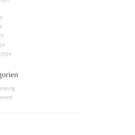
4
24
4
24
024
 2024
gorien
eratung
orized