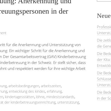
uung: Anerkennung und
reuungspersonen in der
Neues
Professi
Unterstü
ment
Die zeit
hritt für die Anerkennung und Unterstützung von
die Gene
g: Ein wichtiger Schritt für die Anerkennung und
Die Bede
 Der Gesamtarbeitsvertrag (GAV) Kinderbetreuung
der Kita
Kinderbetreuung in der Schweiz. Er stellt sicher, dass
Entwick
t und respektiert werden für ihre wichtige Arbeit
Die Bed
Schlüsse
Unterst
nung
,
arbeitsbedingungen
,
arbeitszeiten
,
hnung
,
entwicklung des kindes
,
erfahrung
,
Die Bede
en
,
kindertagesstätten
,
löhne
,
mindeststandards
,
in der S
tät der kinderbetreuungseinrichtung
,
unterstützung
,