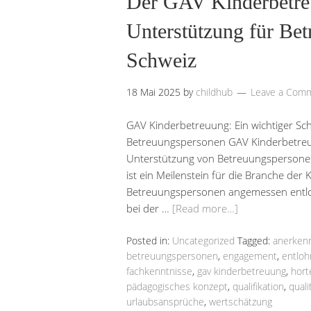
Der GAV Kinderbetre
Unterstützung für Bet
Schweiz
18 Mai 2025
by
childhub
Leave a Com
GAV Kinderbetreuung: Ein wichtiger Sc
Betreuungspersonen GAV Kinderbetreuun
Unterstützung von Betreuungspersonen
ist ein Meilenstein für die Branche der 
Betreuungspersonen angemessen entlohn
bei der …
[Read more…]
Posted in:
Uncategorized
Tagged:
anerken
betreuungspersonen
,
engagement
,
entlo
fachkenntnisse
,
gav kinderbetreuung
,
hort
pädagogisches konzept
,
qualifikation
,
quali
urlaubsansprüche
,
wertschätzung