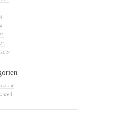
4
24
4
24
024
 2024
gorien
eratung
orized