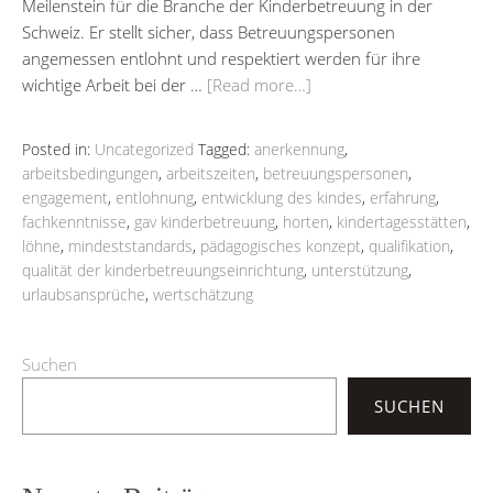
Meilenstein für die Branche der Kinderbetreuung in der
Schweiz. Er stellt sicher, dass Betreuungspersonen
angemessen entlohnt und respektiert werden für ihre
wichtige Arbeit bei der …
[Read more…]
Posted in:
Uncategorized
Tagged:
anerkennung
,
arbeitsbedingungen
,
arbeitszeiten
,
betreuungspersonen
,
engagement
,
entlohnung
,
entwicklung des kindes
,
erfahrung
,
fachkenntnisse
,
gav kinderbetreuung
,
horten
,
kindertagesstätten
,
löhne
,
mindeststandards
,
pädagogisches konzept
,
qualifikation
,
qualität der kinderbetreuungseinrichtung
,
unterstützung
,
urlaubsansprüche
,
wertschätzung
Suchen
SUCHEN