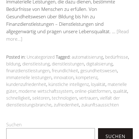
immaterielle Leistungen, die dazu dienen, bestimmte
Bedürfnisse von Menschen zu erfüllen. Von
Gesundheitswesen über Bildung bis hin zu
Finanzdienstleistungen – Dienstleistungen sind
allgegenwärtig und prägen unsere Lebensqualität. …
[Read
more…]
Posted in:
Uncategorized
Tagged:
automatisierung
,
bedürfnisse
,
bildung
,
dienstleistung
,
dienstleistungen
,
digitalisierung
,
finanzdienstleistungen
,
freundlichkeit
,
gesundheitswesen
,
immaterielle leistungen
,
innovation
,
kompetenz
,
kundenzufriedenheit
,
künstliche intelligenz
,
loyalität
,
materielle
güter
,
moderne wirtschaftssystem
,
online-plattformen
,
qualität
,
schnelligkeit
,
sektoren
,
technologien
,
vertrauen
,
vielfalt der
dienstleistungsbranche
,
zufriedenheit
,
zukunftsaussichten
Suchen
SUCHEN