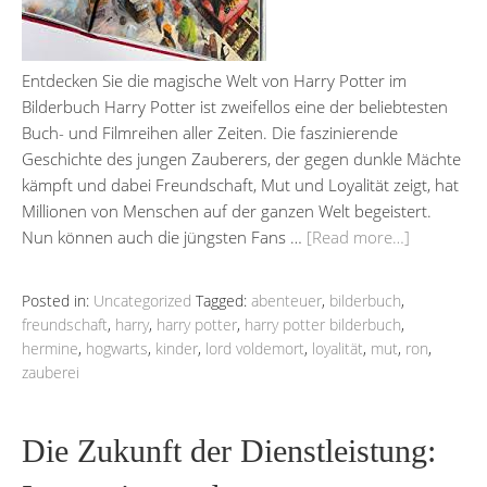
Entdecken Sie die magische Welt von Harry Potter im
Bilderbuch Harry Potter ist zweifellos eine der beliebtesten
Buch- und Filmreihen aller Zeiten. Die faszinierende
Geschichte des jungen Zauberers, der gegen dunkle Mächte
kämpft und dabei Freundschaft, Mut und Loyalität zeigt, hat
Millionen von Menschen auf der ganzen Welt begeistert.
Nun können auch die jüngsten Fans …
[Read more…]
Posted in:
Uncategorized
Tagged:
abenteuer
,
bilderbuch
,
freundschaft
,
harry
,
harry potter
,
harry potter bilderbuch
,
hermine
,
hogwarts
,
kinder
,
lord voldemort
,
loyalität
,
mut
,
ron
,
zauberei
Die Zukunft der Dienstleistung: