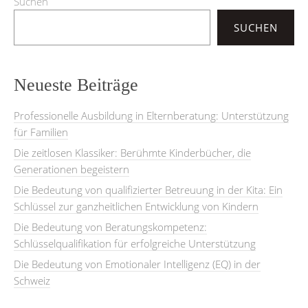
Suchen
SUCHEN
Neueste Beiträge
Professionelle Ausbildung in Elternberatung: Unterstützung
für Familien
Die zeitlosen Klassiker: Berühmte Kinderbücher, die
Generationen begeistern
Die Bedeutung von qualifizierter Betreuung in der Kita: Ein
Schlüssel zur ganzheitlichen Entwicklung von Kindern
Die Bedeutung von Beratungskompetenz:
Schlüsselqualifikation für erfolgreiche Unterstützung
Die Bedeutung von Emotionaler Intelligenz (EQ) in der
Schweiz