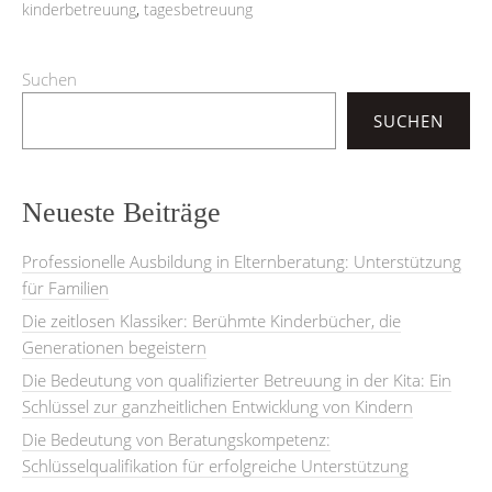
kinderbetreuung
,
tagesbetreuung
Suchen
SUCHEN
Neueste Beiträge
Professionelle Ausbildung in Elternberatung: Unterstützung
für Familien
Die zeitlosen Klassiker: Berühmte Kinderbücher, die
Generationen begeistern
Die Bedeutung von qualifizierter Betreuung in der Kita: Ein
Schlüssel zur ganzheitlichen Entwicklung von Kindern
Die Bedeutung von Beratungskompetenz:
Schlüsselqualifikation für erfolgreiche Unterstützung