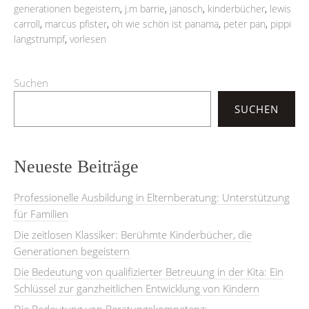
generationen begeistern
,
j.m barrie
,
janosch
,
kinderbücher
,
lewis
carroll
,
marcus pfister
,
oh wie schön ist panama
,
peter pan
,
pippi
langstrumpf
,
vorlesen
Suchen
SUCHEN
Neueste Beiträge
Professionelle Ausbildung in Elternberatung: Unterstützung
für Familien
Die zeitlosen Klassiker: Berühmte Kinderbücher, die
Generationen begeistern
Die Bedeutung von qualifizierter Betreuung in der Kita: Ein
Schlüssel zur ganzheitlichen Entwicklung von Kindern
Die Bedeutung von Beratungskompetenz: