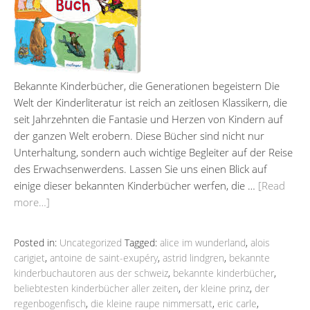
Bekannte Kinderbücher, die Generationen begeistern Die
Welt der Kinderliteratur ist reich an zeitlosen Klassikern, die
seit Jahrzehnten die Fantasie und Herzen von Kindern auf
der ganzen Welt erobern. Diese Bücher sind nicht nur
Unterhaltung, sondern auch wichtige Begleiter auf der Reise
des Erwachsenwerdens. Lassen Sie uns einen Blick auf
einige dieser bekannten Kinderbücher werfen, die …
[Read
more…]
Posted in:
Uncategorized
Tagged:
alice im wunderland
,
alois
carigiet
,
antoine de saint-exupéry
,
astrid lindgren
,
bekannte
kinderbuchautoren aus der schweiz
,
bekannte kinderbücher
,
beliebtesten kinderbücher aller zeiten
,
der kleine prinz
,
der
regenbogenfisch
,
die kleine raupe nimmersatt
,
eric carle
,