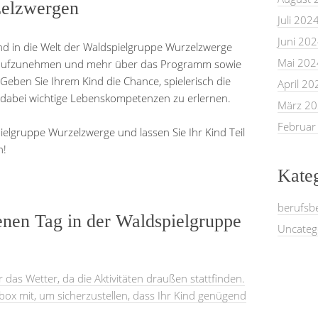
zelzwergen
Juli 202
Juni 20
nd in die Welt der Waldspielgruppe Wurzelzwerge
Mai 202
kt aufzunehmen und mehr über das Programm sowie
Geben Sie Ihrem Kind die Chance, spielerisch die
April 20
 dabei wichtige Lebenskompetenzen zu erlernen.
März 2
Februar
ielgruppe Wurzelzwerge und lassen Sie Ihr Kind Teil
n!
Kate
berufsb
enen Tag in der Waldspielgruppe
Uncateg
r das Wetter, da die Aktivitäten draußen stattfinden.
ox mit, um sicherzustellen, dass Ihr Kind genügend