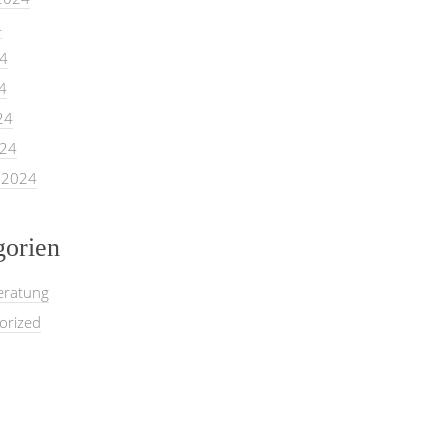
4
24
4
24
024
 2024
gorien
eratung
orized