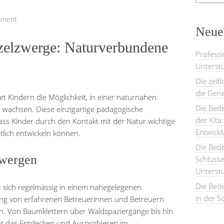
mment
Neues
zelzwerge: Naturverbundene
Professi
Unterstü
Die zeit
die Gene
t Kindern die Möglichkeit, in einer naturnahen
Die Bede
 wachsen. Diese einzigartige pädagogische
der Kita
dass Kinder durch den Kontakt mit der Natur wichtige
Entwick
lich entwickeln können.
Die Bed
zwergen
Schlüsse
Unterst
Die Bede
t sich regelmässig in einem nahegelegenen
in der S
tung von erfahrenen Betreuerinnen und Betreuern
n. Von Baumklettern über Waldspaziergänge bis hin
teht das Entdecken und Ausprobieren im