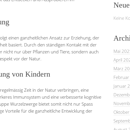
Neue
Keine K
ung
Arch
lgt einen ganzheitlichen Ansatz zur Erziehung, der
eit basiert. Durch den ständigen Kontakt mit der
Mai 202
r nicht nur über Pflanzen und Tiere, sondern auch
spekt vor der Natur.
April 20
März 2
lung von Kindern
Februar
Januar 
 regelmässig Zeit in der Natur verbringen, eine
Dezemb
ärkeres Immunsystem und eine verbesserte kognitive
Novemb
uppe Wurzelzwerge bietet somit nicht nur Spass
e Vorteile für die ganzheitliche Entwicklung der
Oktober
Septemb
August 