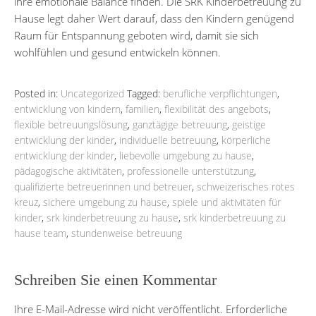
ihre emotionale Balance finden. Die SRK Kinderbetreuung zu
Hause legt daher Wert darauf, dass den Kindern genügend
Raum für Entspannung geboten wird, damit sie sich
wohlfühlen und gesund entwickeln können.
Posted in:
Uncategorized
Tagged:
berufliche verpflichtungen
,
entwicklung von kindern
,
familien
,
flexibilität des angebots
,
flexible betreuungslösung
,
ganztägige betreuung
,
geistige
entwicklung der kinder
,
individuelle betreuung
,
körperliche
entwicklung der kinder
,
liebevolle umgebung zu hause
,
pädagogische aktivitäten
,
professionelle unterstützung
,
qualifizierte betreuerinnen und betreuer
,
schweizerisches rotes
kreuz
,
sichere umgebung zu hause
,
spiele und aktivitäten für
kinder
,
srk kinderbetreuung zu hause
,
srk kinderbetreuung zu
hause team
,
stundenweise betreuung
Schreiben Sie einen Kommentar
Ihre E-Mail-Adresse wird nicht veröffentlicht.
Erforderliche