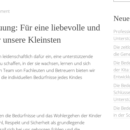
mment
Neues
ung: Für eine liebevolle und
Professi
 unsere Kleinsten
Unterstü
Die zeit
die Gene
 leidenschaftlich dafür ein, eine unterstützende
Die Bede
 schaffen, in der sie wachsen, lernen und sich
der Kita
en Team von Fachleuten und Betreuern bieten wir
Entwick
 die individuellen Bedürfnisse jedes Kindes
Die Bed
Schlüsse
Unterst
Die Bede
in der S
en die Bedürfnisse und das Wohlergehen der Kinder
ühl, Respekt und Sicherheit als grundlegende
 soll sich bei uns geborgen fühlen und die