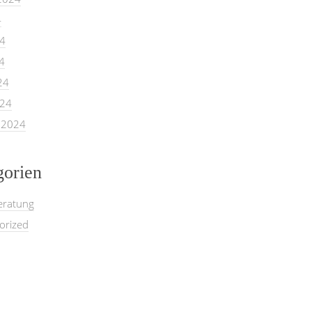
4
24
4
24
024
 2024
gorien
eratung
orized