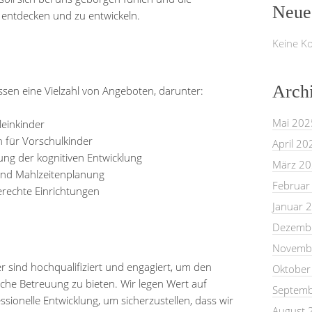
Neue
u entdecken und zu entwickeln.
Keine K
Arch
en eine Vielzahl von Angeboten, darunter:
Mai 202
leinkinder
n für Vorschulkinder
April 20
ng der kognitiven Entwicklung
März 2
nd Mahlzeitenplanung
Februar
erechte Einrichtungen
Januar 
Dezemb
Novemb
r sind hochqualifiziert und engagiert, um den
Oktober
che Betreuung zu bieten. Wir legen Wert auf
Septemb
ssionelle Entwicklung, um sicherzustellen, dass wir
August 