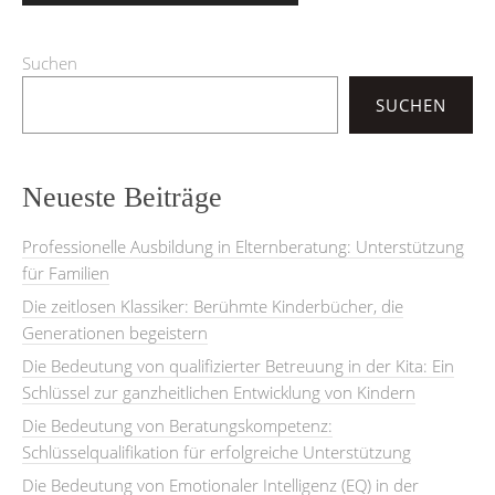
Suchen
SUCHEN
Neueste Beiträge
Professionelle Ausbildung in Elternberatung: Unterstützung
für Familien
Die zeitlosen Klassiker: Berühmte Kinderbücher, die
Generationen begeistern
Die Bedeutung von qualifizierter Betreuung in der Kita: Ein
Schlüssel zur ganzheitlichen Entwicklung von Kindern
Die Bedeutung von Beratungskompetenz:
Schlüsselqualifikation für erfolgreiche Unterstützung
Die Bedeutung von Emotionaler Intelligenz (EQ) in der