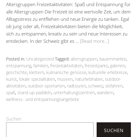
Altersgruppen Freizeitaktivitäten: Spaß und Entspannung für
alle Altersgruppen Die Freizeit ist eine wertvolle Zeit, um dem
Alltagsstress zu entfliehen und neue Energie zu tanken. Egal
ob jung oder alt, Freizeitaktivitäten bieten die Möglichkeit,
sich zu entspannen, kreativ zu sein und neue Interessen zu
entdecken. In der Schweiz gibt es …
[Read more…]
Posted in:
Uncategorized
Tagged:
altersgruppen
,
bauernmärkte
,
entspannung
,
familien
,
freizeitaktivitäten
,
freizeitparks
,
galerien
,
geschichte
,
klettern
,
kulinarische genüsse
,
kulturelle erlebnisse
,
kunst
,
lokale spezialitäten
,
museen
,
naturliebhaber
,
outdoor-
aktivitäten
,
outdoor-sportarten
,
radtouren
,
schweiz
,
skifahren
,
spaß
,
stand-up-paddeln
,
unterhaltungszentren
,
wandern
,
wellness- und entspannungsangebote
Suchen
SUCHEN