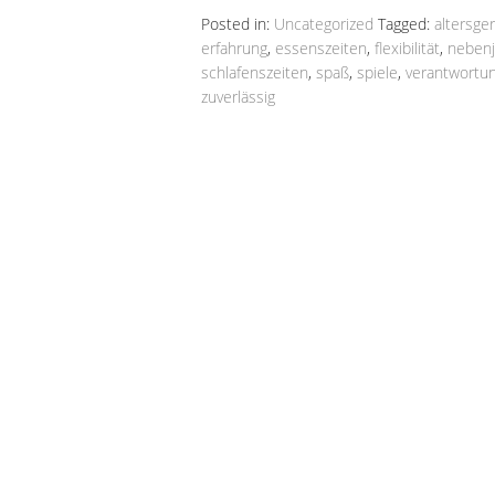
Posted in:
Uncategorized
Tagged:
altersge
erfahrung
,
essenszeiten
,
flexibilität
,
neben
schlafenszeiten
,
spaß
,
spiele
,
verantwortu
zuverlässig