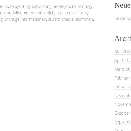
Neue
recht
,
babysitting
,
babysitting nebenjob
,
belohnung
,
job
,
notfallnummern
,
pünktlich
,
regeln der eltern
,
Keine K
ng
,
wichtige informationen
,
zusätzliches einkommen
,
Arch
Mai 202
April 20
März 2
Februar
Januar 
Dezemb
Novemb
Oktober
Septemb
August 