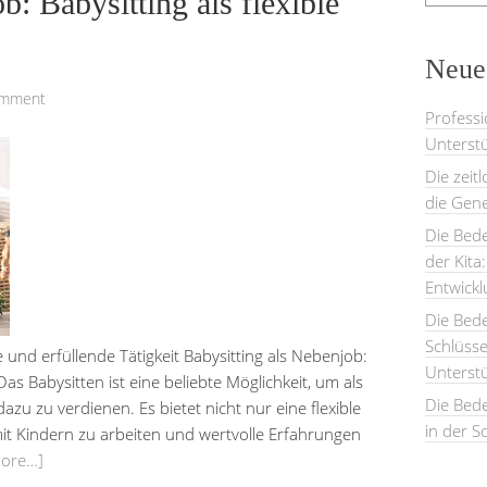
: Babysitting als flexible
Neues
omment
Professi
Unterstü
Die zeit
die Gene
Die Bede
der Kita
Entwick
Die Bed
Schlüsse
 und erfüllende Tätigkeit Babysitting als Nebenjob:
Unterst
as Babysitten ist eine beliebte Möglichkeit, um als
Die Bede
zu zu verdienen. Es bietet nicht nur eine flexible
in der S
mit Kindern zu arbeiten und wertvolle Erfahrungen
more…]