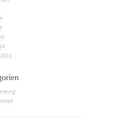
4
24
4
24
024
 2024
gorien
eratung
orized