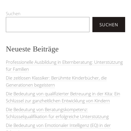
Suchen
SUCHEN
Neueste Beiträge
Professionelle Ausbildung in Elternberatung: Unterstützung
für Familien
Die zeitlosen Klassiker: Berühmte Kinderbücher, die
Generationen begeistern
Die Bedeutung von qualifizierter Betreuung in der Kita: Ein
Schlüssel zur ganzheitlichen Entwicklung von Kindern
Die Bedeutung von Beratungskompetenz:
Schlüsselqualifikation für erfolgreiche Unterstützung
Die Bedeutung von Emotionaler Intelligenz (EQ) in der