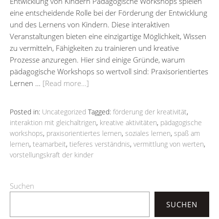
Entwicklung von Kindern Pädagogische Workshops spielen
eine entscheidende Rolle bei der Förderung der Entwicklung
und des Lernens von Kindern. Diese interaktiven
Veranstaltungen bieten eine einzigartige Möglichkeit, Wissen
zu vermitteln, Fähigkeiten zu trainieren und kreative
Prozesse anzuregen. Hier sind einige Gründe, warum
pädagogische Workshops so wertvoll sind: Praxisorientiertes
Lernen …
[Read more…]
Posted in:
Uncategorized
Tagged:
förderung der kreativität
,
interaktion mit gleichaltrigen
,
kreative aktivitäten
,
pädagogische
workshops
,
praxisorientiertes lernen
,
soziales lernen
,
spaß am
lernen
,
teamarbeit
,
tieferes verständnis
,
vermittlung von werten
,
vorstellungskraft der kinder
Suchen
SUCHEN