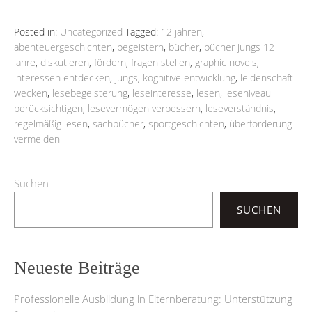
Posted in:
Uncategorized
Tagged:
12 jahren
,
abenteuergeschichten
,
begeistern
,
bücher
,
bücher jungs 12
jahre
,
diskutieren
,
fördern
,
fragen stellen
,
graphic novels
,
interessen entdecken
,
jungs
,
kognitive entwicklung
,
leidenschaft
wecken
,
lesebegeisterung
,
leseinteresse
,
lesen
,
leseniveau
berücksichtigen
,
lesevermögen verbessern
,
leseverständnis
,
regelmäßig lesen
,
sachbücher
,
sportgeschichten
,
überforderung
vermeiden
Suchen
SUCHEN
Neueste Beiträge
Professionelle Ausbildung in Elternberatung: Unterstützung