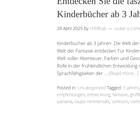
Entdecken Sie die fas
Kinderbücher ab 3 Ja
28 April 2025
by
childhub
Leave a Co
Kinderbücher ab 3 Jahren: Die Welt der
Welt der Fantasie entdecken Für Kinder 
Welt voller Abenteuer, Farben und Gesc
Rolle in der frühkindlichen Entwicklung 
Sprachfähigkeiten der …
[Read more…]
Posted in:
Uncategorized
Tagged:
3 jahren
empfehlungen
,
entwicklung
,
fantasie
,
grüff
panama
,
raupe nimmersatt
,
vorlesen
,
vorte