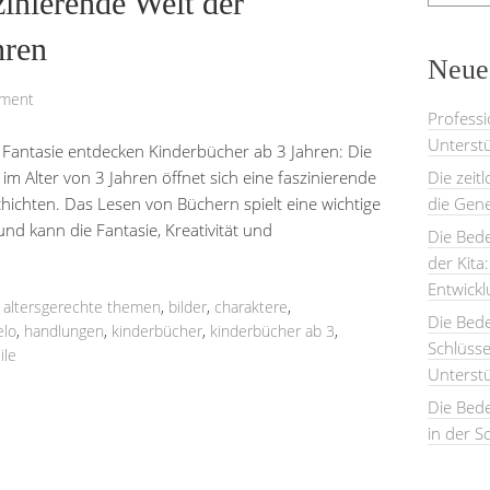
zinierende Welt der
hren
Neues
mment
Professi
Unterstü
 Fantasie entdecken Kinderbücher ab 3 Jahren: Die
im Alter von 3 Jahren öffnet sich eine faszinierende
Die zeit
hichten. Das Lesen von Büchern spielt eine wichtige
die Gene
und kann die Fantasie, Kreativität und
Die Bede
der Kita
Entwick
,
altersgerechte themen
,
bilder
,
charaktere
,
Die Bed
elo
,
handlungen
,
kinderbücher
,
kinderbücher ab 3
,
Schlüsse
ile
Unterst
Die Bede
in der S