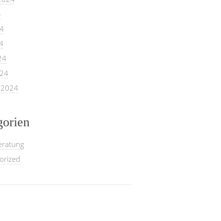
4
24
4
24
024
 2024
gorien
eratung
orized