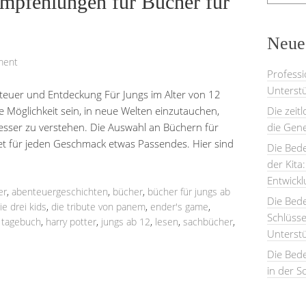
mpfehlungen für Bücher für
Neues
ment
Professi
Unterstü
nteuer und Entdeckung Für Jungs im Alter von 12
Möglichkeit sein, in neue Welten einzutauchen,
Die zeit
esser zu verstehen. Die Auswahl an Büchern für
die Gene
ietet für jeden Geschmack etwas Passendes. Hier sind
Die Bede
der Kita
Entwick
er
,
abenteuergeschichten
,
bücher
,
bücher für jungs ab
Die Bed
ie drei kids
,
die tribute von panem
,
ender's game
,
Schlüsse
 tagebuch
,
harry potter
,
jungs ab 12
,
lesen
,
sachbücher
,
Unterst
Die Bede
in der S