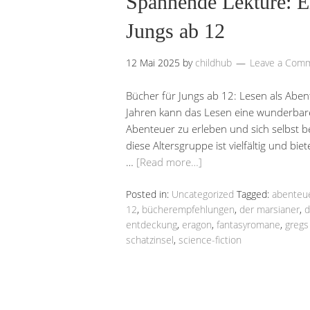
Spannende Lektüre: E
Jungs ab 12
12 Mai 2025
by
childhub
Leave a Com
Bücher für Jungs ab 12: Lesen als Abe
Jahren kann das Lesen eine wunderbare 
Abenteuer zu erleben und sich selbst b
diese Altersgruppe ist vielfältig und b
…
[Read more…]
Posted in:
Uncategorized
Tagged:
abenteu
12
,
bücherempfehlungen
,
der marsianer
,
d
entdeckung
,
eragon
,
fantasyromane
,
gregs
schatzinsel
,
science-fiction