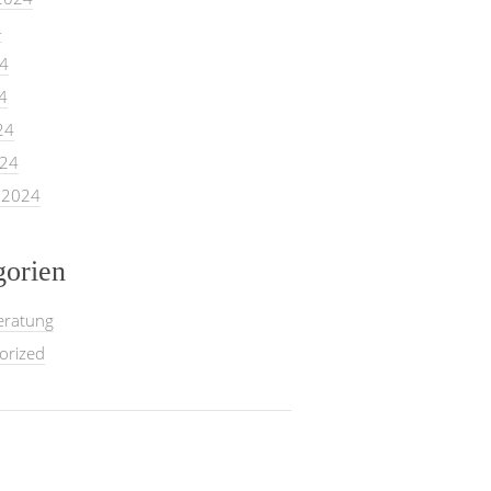
4
24
4
24
024
 2024
gorien
eratung
orized