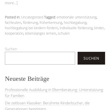
more…]
Posted in:
Uncategorized
Tagged:
emotionale unterstützung
,
fachleuten
,
förderung
,
früherkennung
,
hochbegabung
,
hochbegabung bei kindern fördern
,
individuelle förderung
,
kinder
,
kooperation
,
lebenslanges lernen
,
schulen
Suchen
SUCHEN
Neueste Beiträge
Professionelle Ausbildung in Elternberatung: Unterstützung
für Familien
Die zeitlosen Klassiker: Berühmte Kinderbücher, die
Generationen begeistern