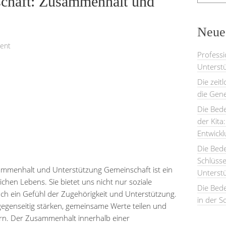
schaft: Zusammenhalt und
Neues
ent
Professi
Unterstü
Die zeit
die Gene
Die Bede
der Kita
Entwick
Die Bed
Schlüsse
mmenhalt und Unterstützung Gemeinschaft ist ein
Unterst
chen Lebens. Sie bietet uns nicht nur soziale
Die Bede
h ein Gefühl der Zugehörigkeit und Unterstützung.
in der S
gegenseitig stärken, gemeinsame Werte teilen und
n. Der Zusammenhalt innerhalb einer