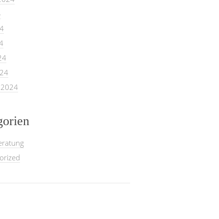
4
24
4
24
024
 2024
gorien
eratung
orized