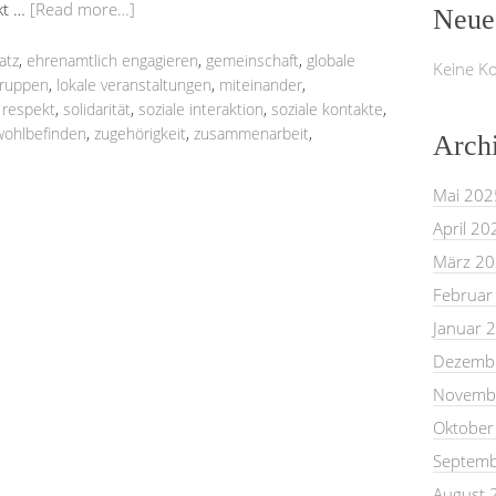
kt …
[Read more…]
Neue
atz
,
ehrenamtlich engagieren
,
gemeinschaft
,
globale
Keine K
gruppen
,
lokale veranstaltungen
,
miteinander
,
,
respekt
,
solidarität
,
soziale interaktion
,
soziale kontakte
,
wohlbefinden
,
zugehörigkeit
,
zusammenarbeit
,
Arch
Mai 202
April 20
März 2
Februar
Januar 
Dezemb
Novemb
Oktober
Septemb
August 