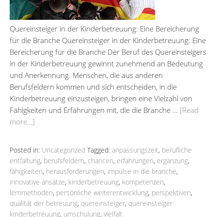
Quereinsteiger in der Kinderbetreuung: Eine Bereicherung
für die Branche Quereinsteiger in der Kinderbetreuung: Eine
Bereicherung für die Branche Der Beruf des Quereinsteigers
in der Kinderbetreuung gewinnt zunehmend an Bedeutung
und Anerkennung. Menschen, die aus anderen
Berufsfeldern kommen und sich entscheiden, in die
Kinderbetreuung einzusteigen, bringen eine Vielzahl von
Fähigkeiten und Erfahrungen mit, die die Branche …
[Read
more…]
Posted in:
Uncategorized
Tagged:
anpassungszeit
,
berufliche
entfaltung
,
berufsfeldern
,
chancen
,
erfahrungen
,
ergänzung
,
fähigkeiten
,
herausforderungen
,
impulse in die branche
,
innovative ansätze
,
kinderbetreuung
,
kompetenzen
,
lernmethoden
,
persönliche weiterentwicklung
,
perspektiven
,
qualität der betreuung
,
quereinsteiger
,
quereinsteiger
kinderbetreuung
,
umschulung
,
vielfalt