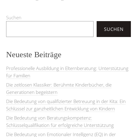
Suchen
SUCHEN
Neueste Beiträge
Professionelle Ausbildung in Elternberatung: Unterstützung
für Familien
Die zeitlosen Klassiker: Berühmte Kinderbücher, die
Generationen begeistern
Die Bedeutung von qualifizierter Betreuung in der Kita: Ein
Schlüssel zur ganzheitlichen Entwicklung von Kindern
Die Bedeutung von Beratungskompetenz:
Schlüsselqualifikation für erfolgreiche Unterstützung
Die Bedeutung von Emotionaler Intelligenz (EQ) in der